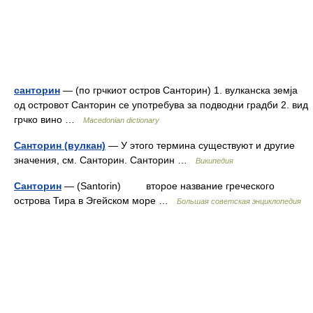
санторин
— (по грчкиот остров Санторин) 1. вулканска земја
од островот Санторин се употребува за подводни градби 2. вид
грчко вино …
Macedonian dictionary
Санторин (вулкан)
— У этого термина существуют и другие
значения, см. Санторин. Санторин …
Википедия
Санторин
— (Santorin) второе название греческого
острова Тира в Эгейском море …
Большая советская энциклопедия