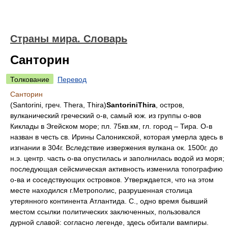
Страны мира. Словарь
Санторин
Толкование
Перевод
Санторин
(Santorini, греч. Thera, Thira)
Santorini
Thira
, остров,
вулканический греческий о-в, самый юж. из группы о-вов
Киклады в Эгейском море; пл. 75кв.км, гл. город – Тира. О-в
назван в честь св. Ирины Салоникской, которая умерла здесь в
изгнании в 304г. Вследствие извержения вулкана ок. 1500г. до
н.э. центр. часть о-ва опустилась и заполнилась водой из моря;
последующая сейсмическая активность изменила топографию
о-ва и соседствующих островков. Утверждается, что на этом
месте находился г.Метрополис, разрушенная столица
утерянного континента Атлантида. С., одно время бывший
местом ссылки политических заключенных, пользовался
дурной славой: согласно легенде, здесь обитали вампиры.