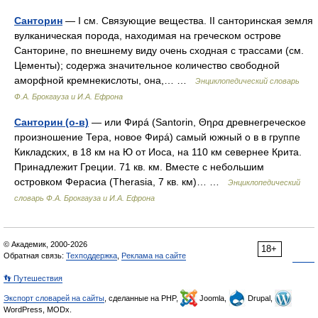
Санторин
— I см. Связующие вещества. II санторинская земля
вулканическая порода, находимая на греческом острове
Санторине, по внешнему виду очень сходная с трассами (см.
Цементы); содержа значительное количество свободной
аморфной кремнекислоты, она,… …
Энциклопедический словарь
Ф.А. Брокгауза и И.А. Ефрона
Санторин (о-в)
— или Фирá (Santorin, Θηρα древнегреческое
произношение Тера, новое Фирá) самый южный о в в группе
Кикладских, в 18 км на Ю от Иоса, на 110 км севернее Крита.
Принадлежит Греции. 71 кв. км. Вместе с небольшим
островком Ферасиа (Therasia, 7 кв. км)… …
Энциклопедический
словарь Ф.А. Брокгауза и И.А. Ефрона
© Академик, 2000-2026
18+
Обратная связь:
Техподдержка
,
Реклама на сайте
👣 Путешествия
Экспорт словарей на сайты
, сделанные на PHP,
Joomla,
Drupal,
WordPress, MODx.